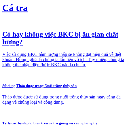
Cá tra
Có hay không việc BKC bị ăn gian chất
lượng?
Việc sử dụng BKC hàm lượng thấp sẽ không đạt hiệu quả về diệt
khuẩn. Đồng nghĩa là chúng ta tốn tiền vô ích. Tuy nhiên, chúng ta
không thể nhận diện được BKC nào là chuẩn.
Sử dụng Thảo dược trong Nuôi trồng thủy sản
Thảo dược được sử dụng trong nuôi trồng thủy sản ngày càng đa
dạng về chủng loại và công dụng.
Tỷ lệ các bệnh phổ biến trên cá tra giống và cách phòng trị