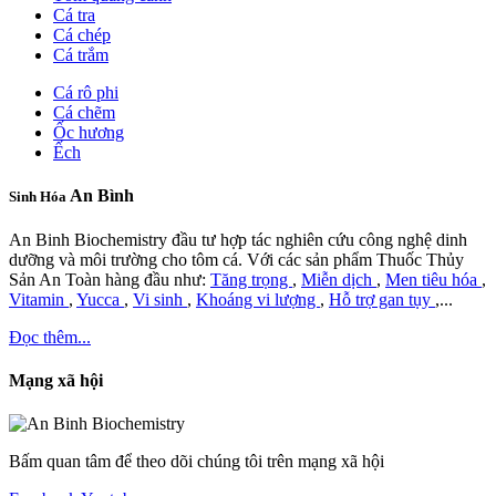
Cá tra
Cá chép
Cá trắm
Cá rô phi
Cá chẽm
Ốc hương
Ếch
An Bình
Sinh Hóa
An Binh Biochemistry đầu tư hợp tác nghiên cứu công nghệ dinh
dưỡng và môi trường cho tôm cá. Với các sản phẩm Thuốc Thủy
Sản An Toàn hàng đầu như:
Tăng trọng
,
Miễn dịch
,
Men tiêu hóa
,
Vitamin
,
Yucca
,
Vi sinh
,
Khoáng vi lượng
,
Hỗ trợ gan tụy
,...
Đọc thêm...
Mạng xã hội
Bấm quan tâm để theo dõi chúng tôi trên mạng xã hội