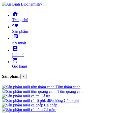
home
Trang chủ
hdr_strong
Sản phẩm
library_books
Kỹ thuật
perm_contact_calendar
Liên hệ
shopping_cart
Giỏ hàng
Sản phẩm
×
Tôm thâm canh
Tôm quảng canh
Cá tra
Cá rô phi
Cá chép
Cá trắm