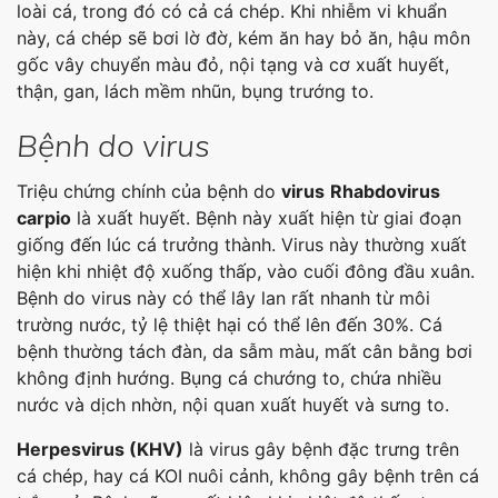
loài cá, trong đó có cả cá chép. Khi nhiễm vi khuẩn
này, cá chép sẽ bơi lờ đờ, kém ăn hay bỏ ăn, hậu môn
gốc vây chuyển màu đỏ, nội tạng và cơ xuất huyết,
thận, gan, lách mềm nhũn, bụng trướng to.
Bệnh do virus
Triệu chứng chính của bệnh do
virus
Rhabdovirus
carpio
là xuất huyết. Bệnh này xuất hiện từ giai đoạn
giống đến lúc cá trưởng thành. Virus này thường xuất
hiện khi nhiệt độ xuống thấp, vào cuối đông đầu xuân.
Bệnh do virus này có thể lây lan rất nhanh từ môi
trường nước, tỷ lệ thiệt hại có thể lên đến 30%. Cá
bệnh thường tách đàn, da sẫm màu, mất cân bằng bơi
không định hướng. Bụng cá chướng to, chứa nhiều
nước và dịch nhờn, nội quan xuất huyết và sưng to.
Herpesvirus (KHV)
là virus gây bệnh đặc trưng trên
cá chép, hay cá KOI nuôi cảnh, không gây bệnh trên cá