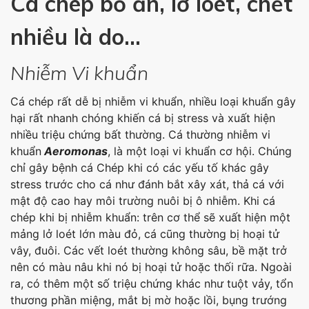
Cá chép bỏ ăn, lở loét, chết
nhiều là do…
Nhiễm Vi khuẩn
Cá chép rất dễ bị nhiễm vi khuẩn, nhiều loại khuẩn gây
hại rất nhanh chóng khiến cá bị stress và xuất hiện
nhiều triệu chứng bất thường. Cá thường nhiễm vi
khuẩn
Aeromonas
, là một loại vi khuẩn cơ hội. Chúng
chỉ gây bệnh cá Chép khi có các yếu tố khác gây
stress trước cho cá như đánh bắt xây xát, thả cá với
mật độ cao hay môi trường nuôi bị ô nhiễm. Khi cá
chép khi bị nhiễm khuẩn: trên cơ thể sẽ xuất hiện một
mảng lở loét lớn màu đỏ, cá cũng thường bị hoại tử
vây, đuôi. Các vết loét thường không sâu, bề mặt trở
nên có màu nâu khi nó bị hoại tử hoặc thối rữa. Ngoài
ra, có thêm một số triệu chứng khác như tuột vảy, tổn
thương phần miệng, mắt bị mờ hoặc lồi, bụng trướng