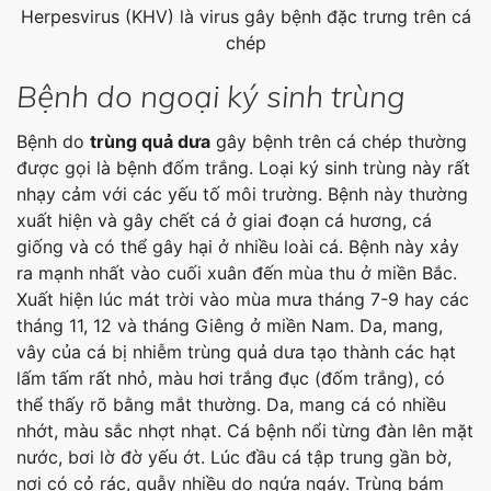
Herpesvirus (KHV) là virus gây bệnh đặc trưng trên cá
chép
Bệnh do ngoại ký sinh trùng
Bệnh do
trùng quả dưa
gây bệnh trên cá chép thường
được gọi là bệnh đốm trắng. Loại ký sinh trùng này rất
nhạy cảm với các yếu tố môi trường. Bệnh này thường
xuất hiện và gây chết cá ở giai đoạn cá hương, cá
giống và có thể gây hại ở nhiều loài cá. Bệnh này xảy
ra mạnh nhất vào cuối xuân đến mùa thu ở miền Bắc.
Xuất hiện lúc mát trời vào mùa mưa tháng 7-9 hay các
tháng 11, 12 và tháng Giêng ở miền Nam. Da, mang,
vây của cá bị nhiễm trùng quả dưa tạo thành các hạt
lấm tấm rất nhỏ, màu hơi trắng đục (đốm trắng), có
thể thấy rõ bằng mắt thường. Da, mang cá có nhiều
nhớt, màu sắc nhợt nhạt. Cá bệnh nổi từng đàn lên mặt
nước, bơi lờ đờ yếu ớt. Lúc đầu cá tập trung gần bờ,
nơi có cỏ rác, quẫy nhiều do ngứa ngáy. Trùng bám