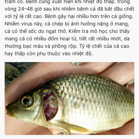
trắm cỏ. Bệnh cũng xuất hiện khi nhiệt độ thấp. trong
vòng 24–48 giờ sau khi nhiễm bệnh cá đã bắt đầu chết
với tỷ lệ rất cao. Bệnh gây hại nhiều hơn trên cá giống.
Nhiễm virus này, cá chép bị ảnh hưởng nặng ở mang,
cá có thể sốc do ngạt thở. Kiểm tra mô học cho thấy
mang cá có nhiều đốm hoại tử, tiết rất nhiều nhớt, da
thường bạc màu và phồng rộp. Tỷ lệ chết của cá cao
hay thấp còn phụ thuộc vào nhiệt độ.