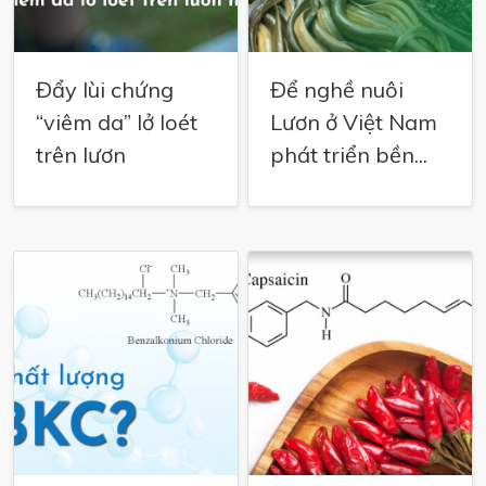
Đẩy lùi chứng
Để nghề nuôi
“viêm da” lở loét
Lươn ở Việt Nam
trên lươn
phát triển bền...