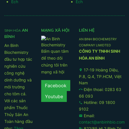
Ếch
Ếch
AN
MẠNG XÃ HỘI
LIÊN HỆ
SINH HÓA
BÌNH
AN BINH BIOCHEMISTRY
An Binh
COMPANY LIMIDTED
Bấm quan tâm
CÔNG TY TNHH SINH
Biochemistry
để theo dõi
HÓA AN BÌNH
đầu tư hợp tác
chúng tôi trên
nghiên cứu
17-19 Hoàng Diệu,
location_on
mạng xã hội
công nghệ
P.8, Q.4, TP.HCM, Việt
dinh dưỡng và
Nam
Facebook
môi trường
Điện thoai: 0283 63
call_end
cho tôm cá.
66 093
Youtube
Với các sản
Hotline: 09 1800
phone
phẩm Thuốc
9102
Thủy Sản An
Email:
email
Toàn hàng đầu
contact@anbinhbio.com
như:
Tăng
822/85 HL2 Bình Trị
business