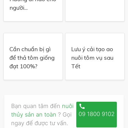
người...
Cần chuẩn bị gì
Lưu ý cải tạo ao
để thả tôm giống
nuôi tôm vụ sau
đạt 100%?
Tết
Bạn quan tâm đến
nuôi
call
09 1800 9102
thủy sản an toàn
? Gọi
ngay để được tư vấn.