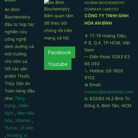
BÌNH
AN BINH BIOCHEMISTRY
An Binh
COMPANY LIMIDTED
Bấm quan tâm
CÔNG TY TNHH SINH
Biochemistry
để theo dõi
HÓA AN BÌNH
đầu tư hợp tác
chúng tôi trên
nghiên cứu
17-19 Hoàng Diệu,
location_on
mạng xã hội
công nghệ
P.8, Q.4, TP.HCM, Việt
dinh dưỡng và
Nam
Facebook
môi trường
Điện thoai: 0283 63
call_end
cho tôm cá.
66 093
Youtube
Với các sản
Hotline: 09 1800
phone
phẩm Thuốc
9102
Thủy Sản An
Email:
email
Toàn hàng đầu
contact@anbinhbio.com
như:
Tăng
822/85 HL2 Bình Trị
business
Đông A, Bình Tân, HCM
trọng
,
Miễn
dịch
,
Men tiêu
hóa
,
Vitamin
,
Yucca
,
Vi sinh
,
Khoáng vi