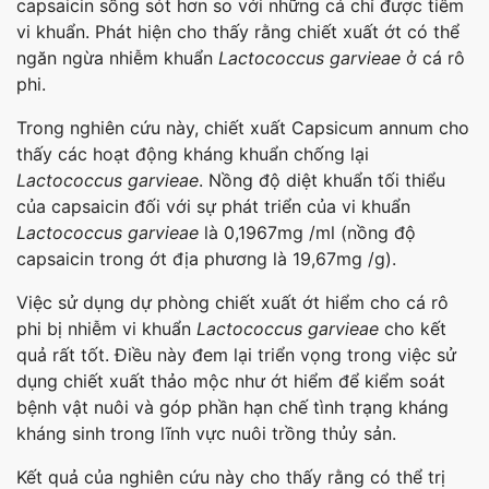
capsaicin sống sót hơn so với những cá chỉ được tiêm
vi khuẩn. Phát hiện cho thấy rằng chiết xuất ớt có thể
ngăn ngừa nhiễm khuẩn
Lactococcus garvieae
ở cá rô
phi.
Trong nghiên cứu này, chiết xuất Capsicum annum cho
thấy các hoạt động kháng khuẩn chống lại
Lactococcus garvieae
. Nồng độ diệt khuẩn tối thiểu
của capsaicin đối với sự phát triển của vi khuẩn
Lactococcus garvieae
là 0,1967mg /ml (nồng độ
capsaicin trong ớt địa phương là 19,67mg /g).
Việc sử dụng dự phòng chiết xuất ớt hiểm cho cá rô
phi bị nhiễm vi khuẩn
Lactococcus garvieae
cho kết
quả rất tốt. Điều này đem lại triển vọng trong việc sử
dụng chiết xuất thảo mộc như ớt hiểm để kiểm soát
bệnh vật nuôi và góp phần hạn chế tình trạng kháng
kháng sinh trong lĩnh vực nuôi trồng thủy sản.
Kết quả của nghiên cứu này cho thấy rằng có thể trị