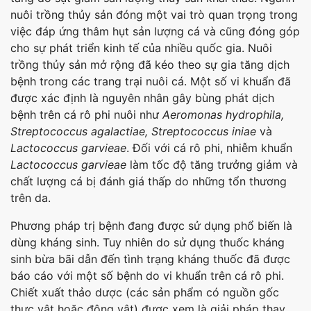
nuôi trồng thủy sản đóng một vai trò quan trọng trong
việc đáp ứng thâm hụt sản lượng cá và cũng đóng góp
cho sự phát triển kinh tế của nhiều quốc gia. Nuôi
trồng thủy sản mở rộng đã kéo theo sự gia tăng dịch
bệnh trong các trang trại nuôi cá. Một số vi khuẩn đã
được xác định là nguyên nhân gây bùng phát dịch
bệnh trên cá rô phi nuôi như
Aeromonas hydrophila,
Streptococcus agalactiae, Streptococcus iniae
và
Lactococcus garvieae
. Đối với cá rô phi, nhiễm khuẩn
Lactococcus garvieae
làm tốc độ tăng trưởng giảm và
chất lượng cá bị đánh giá thấp do những tổn thương
trên da.
Phương pháp trị bệnh đang được sử dụng phổ biến là
dùng kháng sinh. Tuy nhiên do sử dụng thuốc kháng
sinh bừa bãi dẫn đến tình trạng kháng thuốc đã được
báo cáo với một số bệnh do vi khuẩn trên cá rô phi.
Chiết xuất thảo dược (các sản phẩm có nguồn gốc
thực vật hoặc động vật) được xem là giải pháp thay