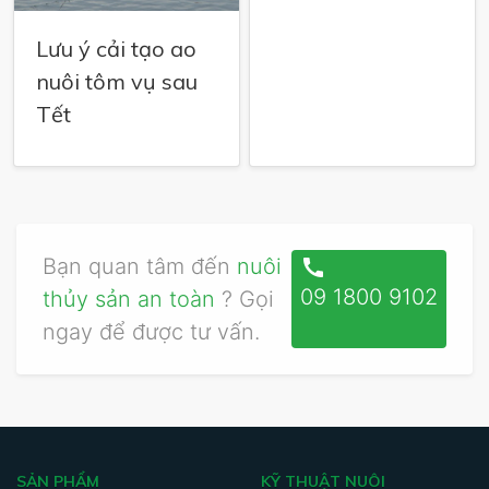
Lưu ý cải tạo ao
nuôi tôm vụ sau
Tết
Bạn quan tâm đến
nuôi
call
09 1800 9102
thủy sản an toàn
? Gọi
ngay để được tư vấn.
SẢN PHẨM
KỸ THUẬT NUÔI