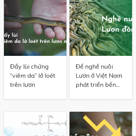
Đẩy lùi chứng
Để nghề nuôi
“viêm da” lở loét
Lươn ở Việt Nam
trên lươn
phát triển bền...