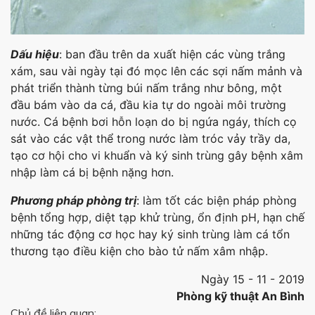
Dấu hiệu
: ban đầu trên da xuất hiện các vùng trắng
xám, sau vài ngày tại đó mọc lên các sợi nấm mảnh và
phát triển thành từng búi nấm trắng như bông, một
đầu bám vào da cá, đầu kia tự do ngoài môi trường
nước. Cá bệnh bơi hỗn loạn do bị ngứa ngáy, thích cọ
sát vào các vật thể trong nước làm tróc vảy trầy da,
tạo cơ hội cho vi khuẩn và ký sinh trùng gây bệnh xâm
nhập làm cá bị bệnh nặng hơn.
Phương pháp phòng trị
: làm tốt các biện pháp phòng
bệnh tổng hợp, diệt tạp khử trùng, ổn định pH, hạn chế
những tác động cơ học hay ký sinh trùng làm cá tổn
thương tạo điều kiện cho bào tử nấm xâm nhập.
Ngày 15 - 11 - 2019
Phòng kỹ thuật An Bình
Chủ đề liên quan: