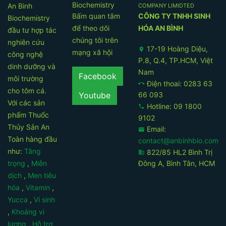
An Binh
COMPANY LIMIDTED
Bấm quan tâm
CÔNG TY TNHH SINH
Biochemistry
để theo dõi
HÓA AN BÌNH
đầu tư hợp tác
chúng tôi trên
nghiên cứu
17-19 Hoàng Diệu,
location_on
mạng xã hội
công nghệ
P.8, Q.4, TP.HCM, Việt
dinh dưỡng và
Nam
Facebook
môi trường
Điện thoai: 0283 63
call_end
cho tôm cá.
66 093
Youtube
Với các sản
Hotline: 09 1800
phone
phẩm Thuốc
9102
Thủy Sản An
Email:
email
Toàn hàng đầu
contact@anbinhbio.com
như:
Tăng
822/85 HL2 Bình Trị
business
Đông A, Bình Tân, HCM
trọng
,
Miễn
dịch
,
Men tiêu
hóa
,
Vitamin
,
Yucca
,
Vi sinh
,
Khoáng vi
lượng
,
Hỗ trợ