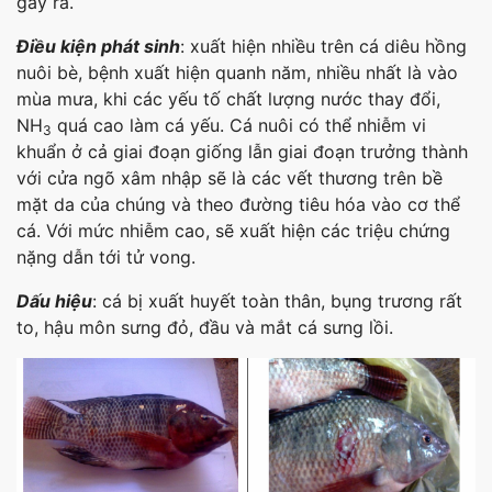
gây ra.
Điều kiện phát sinh
: xuất hiện nhiều trên cá diêu hồng
nuôi bè, bệnh xuất hiện quanh năm, nhiều nhất là vào
mùa mưa, khi các yếu tố chất lượng nước thay đổi,
NH
quá cao làm cá yếu. Cá nuôi có thể nhiễm vi
3
khuẩn ở cả giai đoạn giống lẫn giai đoạn trưởng thành
với cửa ngõ xâm nhập sẽ là các vết thương trên bề
mặt da của chúng và theo đường tiêu hóa vào cơ thể
cá. Với mức nhiễm cao, sẽ xuất hiện các triệu chứng
nặng dẫn tới tử vong.
Dấu hiệu
: cá bị xuất huyết toàn thân, bụng trương rất
to, hậu môn sưng đỏ, đầu và mắt cá sưng lồi.