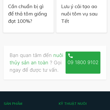
Cần chuẩn bị gì
Lưu ý cải tạo ao
để thả tôm giống
nuôi tôm vụ sau
đạt 100%?
Tết
Bạn quan tâm đến
nuôi
call
09 1800 9102
thủy sản an toàn
? Gọi
ngay để được tư vấn.
SẢN PHẨM
KỸ THUẬT NUÔI