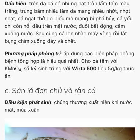
Dấu hiệu
: trên da cá có những hạt tròn lấm tấm màu
trắng, trùng bám nhiều làm da mang nhiều nhớt, nhợt
nhạt, cá ngạt thở do biểu mô mang bị phá hủy, cá yếu
chỉ còn nổi đầu trên mặt nước, đuôi bất động, cắm
xuống nước. Sau cùng cá lộn nhào mấy vòng rồi lật
bụng chìm xuống đáy và chết.
Phương pháp phòng trị
: áp dụng các biện pháp phòng
bệnh tổng hợp là hiệu quả nhất. Cho cá tắm với
KMnO
sổ ký sinh trùng với
Wirta 500
liều 5g/kg thức
4,
ăn.
c. Sán lá đơn chủ và rận cá
Điều kiện phát sinh
: chúng thường xuất hiện khi nước
mát, mùa xuân