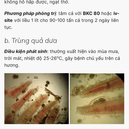
không hô hấp được, ngạt thở.
Phương pháp phòng trị
: tắm cá với
BKC 80
hoặc
iv-
site
với liều 1 lít cho 90-100 tấn cá trong 2 ngày liên
tục.
b. Trùng quả dưa
Điều kiện phát sinh
: thường xuất hiện vào mùa mưa,
o
trời mát, nhiệt độ 25-26
C, gây bệnh chủ yếu trên cá
hương.