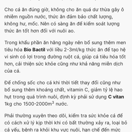
Cho cá ăn đúng giờ, không cho ăn quá dư thừa gây ô
nhiễm nguồn nước, thức ăn đảm bảo chất lượng,
không hư, mốc. Nên có sàng ăn để kiểm soát lượng
thức ăn tốt hơn đối với nuôi ao.
Trong khẩu phần ăn hằng ngày nên bổ sung thêm men
tiêu hóa
Bio Bactil
với liều 2-3ml/kg thức ăn để tạo hệ
vi sinh có lợi trong đường ruột cá, giúp cá tiêu hóa tốt
hơn, cải thiện sức khỏe cũng như khả năng miễn dịch
của cá.
Để chống sốc cho cá khi thời tiết thay đổi cũng như
bổ sung thêm khoáng chất, vitamin C, giảm tỷ lệ hao
hụt trong quá trình nuôi, định kỳ phải sử dụng
C vitan
3
1kg cho 1500-2000m
nước.
Phải thường xuyên theo dõi, kiểm tra sức khỏe cá để
có cách xử lý kịp thời khi có bất thường xảy ra, loại bỏ
cá yếu, bệnh ra khỏi khu vực nuôi, hạn chế đến mức