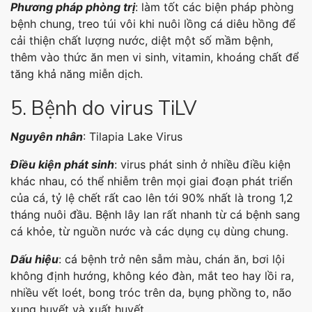
Phương pháp phòng trị
: làm tốt các biện pháp phòng
bệnh chung, treo túi vôi khi nuôi lồng cá diêu hồng để
cải thiện chất lượng nước, diệt một số mầm bệnh,
thêm vào thức ăn men vi sinh, vitamin, khoáng chất để
tăng khả năng miễn dịch.
5. Bệnh do virus TiLV
Nguyên nhân
: Tilapia Lake Virus
Điều kiện phát sinh
: virus phát sinh ở nhiều điều kiện
khác nhau, có thể nhiễm trên mọi giai đoạn phát triển
của cá, tỷ lệ chết rất cao lên tới 90% nhất là trong 1,2
tháng nuôi đầu. Bệnh lây lan rất nhanh từ cá bệnh sang
cá khỏe, từ nguồn nước và các dụng cụ dùng chung.
Dấu hiệu
: cá bệnh trở nên sẫm màu, chán ăn, bơi lội
không định hướng, không kéo đàn, mắt teo hay lồi ra,
nhiều vết loét, bong tróc trên da, bụng phồng to, não
xung huyết và xuất huyết.