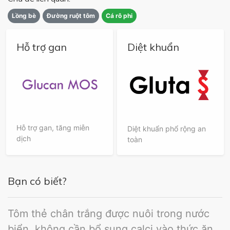
Lồng bè
Đường ruột tôm
Cá rô phi
Hỗ trợ gan
Diệt khuẩn
Hỗ trợ gan, tăng miễn
Diệt khuẩn phổ rộng an
dịch
toàn
Bạn có biết?
Tôm thẻ chân trắng được nuôi trong nước
biển, không cần bổ sung calci vào thức ăn.