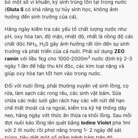
bỏ một số vi khuẩn, ký sinh trùng tồn tại trong nước
(
Gluta S
có khả năng tự hủy sinh học, không ảnh
hưởng đến sinh trưởng của cá).
Hằng ngày kiểm tra các yếu tố chất lượng nước như
pH, oxy hòa tan, độ mặn, nhiệt độ, nhất là nồng độ các
chất độc NH
, H
S gây ảnh hưởng rất lớn đến sự sinh
3
2
trưởng và phát triển của cá nuôi. Phải sử dụng
ZEO
3
ramin
với liều 1kg cho 1000-2000m
nước định kỳ 2-3
ngày 1 lần để hấp thu khí độc, các kim loại nặng và
giúp oxy hòa tan tốt hơn vào trong nước.
Đối với nuôi lồng, phải thường xuyên vệ sinh lồng, cọ
rửa, làm sạch các rong rêu, các sinh vật bám. Sửa
chữa các mắc lưới gần rách hay các vết nứt để hạn
chế thất thoát cá ra ngoài, kiểm tra kỹ hệ thống dây
neo, hằng ngày vớt thức ăn thừa ra khỏi lồng. Sau mỗi
đợt nuôi kéo lồng lên quét bằng
Iodine Violet
pha 1ml
với 2 lít nước rồi phơi nắng trong 1- 2 ngày để sát
trùng, tiêu diệt một số mầm bệnh bám trên đó.