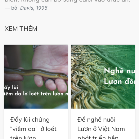
bởi
Davis, 1996
XEM THÊM
Đẩy lùi chứng
Để nghề nuôi
“viêm da” lở loét
Lươn ở Việt Nam
trên lươn
phát triển bền...