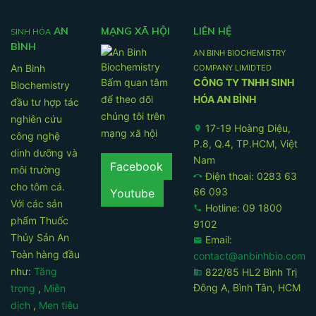
AN
MẠNG XÃ HỘI
LIÊN HỆ
SINH HÓA
BÌNH
AN BINH BIOCHEMISTRY
An Binh
COMPANY LIMIDTED
Bấm quan tâm
CÔNG TY TNHH SINH
Biochemistry
để theo dõi
HÓA AN BÌNH
đầu tư hợp tác
chúng tôi trên
nghiên cứu
17-19 Hoàng Diệu,
location_on
mạng xã hội
công nghệ
P.8, Q.4, TP.HCM, Việt
dinh dưỡng và
Nam
Facebook
môi trường
Điện thoai: 0283 63
call_end
cho tôm cá.
66 093
Youtube
Với các sản
Hotline: 09 1800
phone
phẩm Thuốc
9102
Thủy Sản An
Email:
email
Toàn hàng đầu
contact@anbinhbio.com
như:
Tăng
822/85 HL2 Bình Trị
business
Đông A, Bình Tân, HCM
trọng
,
Miễn
dịch
,
Men tiêu