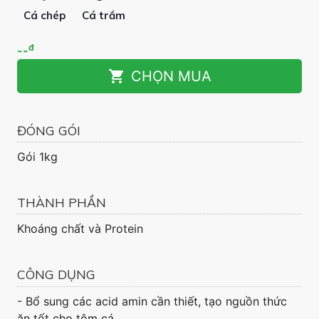
Cá chép
Cá trắm
đ
--
shopping_cart
CHỌN MUA
ĐÓNG GÓI
Gói 1kg
THÀNH PHẦN
Khoáng chất và Protein
CÔNG DỤNG
- Bổ sung các acid amin cần thiết, tạo nguồn thức
ăn tốt cho tôm cá