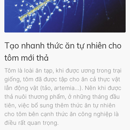
Tạo nhanh thức ăn tự nhiên cho
tôm mới thả
Tôm là loài ăn tạp, khi được ương trong trại
giống, tôm đã được tập cho ăn cả thực vật
lẫn động vật (tảo, artemia…). Nên khi được
thả nuôi thương phẩm, ở những tháng đầu
tiên, việc bổ sung thêm thức ăn tự nhiên
cho tôm bên cạnh thức ăn công nghiệp là
điều rất quan trọng.