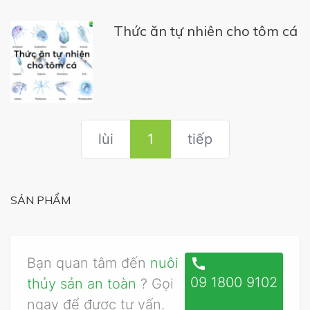
Thức ăn tự nhiên cho tôm cá
lùi
1
(current)
tiếp
SẢN PHẨM
Bạn quan tâm đến
nuôi
call
09 1800 9102
thủy sản an toàn
? Gọi
ngay để được tư vấn.