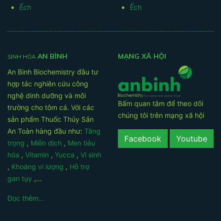
Ếch
Ếch
AN BÌNH
MẠNG XÃ HỘI
SINH HÓA
An Binh Biochemistry đầu tư
hợp tác nghiên cứu công
nghệ dinh dưỡng và môi
Bấm quan tâm để theo dõi
trường cho tôm cá. Với các
chúng tôi trên mạng xã hội
sản phẩm Thuốc Thủy Sản
An Toàn hàng đầu như:
Tăng
Facebook
Youtube
trọng
,
Miễn dịch
,
Men tiêu
hóa
,
Vitamin
,
Yucca
,
Vi sinh
,
Khoáng vi lượng
,
Hỗ trợ
gan tụy
,...
Đọc thêm...